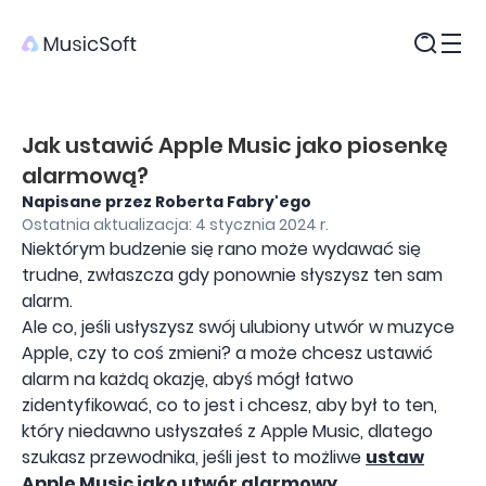
Produkty
Jak ustawić Apple Music jako piosenkę
alarmową?
Napisane przez Roberta Fabry'ego
Ostatnia aktualizacja: 4 stycznia 2024 r.
Niektórym budzenie się rano może wydawać się
trudne, zwłaszcza gdy ponownie słyszysz ten sam
alarm.
Ale co, jeśli usłyszysz swój ulubiony utwór w muzyce
Apple, czy to coś zmieni? a może chcesz ustawić
alarm na każdą okazję, abyś mógł łatwo
zidentyfikować, co to jest i chcesz, aby był to ten,
który niedawno usłyszałeś z Apple Music, dlatego
szukasz przewodnika, jeśli jest to możliwe
ustaw
Apple Music jako utwór alarmowy
.