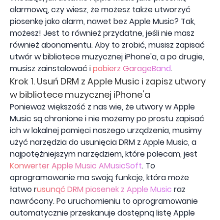
alarmową, czy wiesz, że możesz także utworzyć
piosenkę jako alarm, nawet bez Apple Music? Tak,
możesz! Jest to również przydatne, jeśli nie masz
również abonamentu. Aby to zrobić, musisz zapisać
utwór w bibliotece muzycznej iPhone'a, a po drugie,
musisz zainstalować i
pobierz GarageBand
.
Krok 1. Usuń DRM z Apple Music i zapisz utwory
w bibliotece muzycznej iPhone'a
Ponieważ większość z nas wie, że utwory w Apple
Music są chronione i nie możemy po prostu zapisać
ich w lokalnej pamięci naszego urządzenia, musimy
użyć narzędzia do usunięcia DRM z Apple Music, a
najpotężniejszym narzędziem, które polecam, jest
Konwerter Apple Music AMusicSoft
. To
oprogramowanie ma swoją funkcję, która może
łatwo r
usunąć DRM piosenek z Apple Music
raz
nawrócony. Po uruchomieniu to oprogramowanie
automatycznie przeskanuje dostępną listę Apple