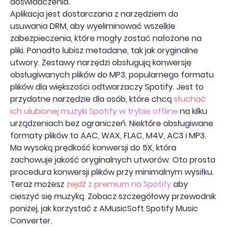
doświadczenia.
Aplikacja jest dostarczana z narzędziem do
usuwania DRM, aby wyeliminować wszelkie
zabezpieczenia, które mogły zostać nałożone na
pliki. Ponadto lubisz metadane, tak jak oryginalne
utwory. Zestawy narzędzi obsługują konwersję
obsługiwanych plików do MP3, popularnego formatu
plików dla większości odtwarzaczy Spotify. Jest to
przydatne narzędzie dla osób, które chcą
słuchać
ich ulubionej muzyki Spotify w trybie offline
na kilku
urządzeniach bez ograniczeń. Niektóre obsługiwane
formaty plików to AAC, WAX, FLAC, M4V, AC3 i MP3.
Ma wysoką prędkość konwersji do 5X, która
zachowuje jakość oryginalnych utworów. Oto prosta
procedura konwersji plików przy minimalnym wysiłku.
Teraz możesz
zejdź z premium na Spotify
aby
cieszyć się muzyką. Zobacz szczegółowy przewodnik
poniżej, jak korzystać z AMusicSoft Spotify Music
Converter.