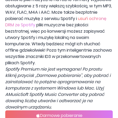
obsługiwane z 5 razy większą szybkością, w tym MP3,
WAV, FLAC, M4A i AAC. Może także bezpłatnie
pobierać muzykę z serwisu Spotify i
usuń ochronę
DRM ze Spotify
pliki muzyczne bez jakości
bezstratnej, więc po konwersji możesz zapisywać
utwory Spotify i muzykę lokalną na swoim
komputerze. Wtedy będziesz mógł ich słuchać
offline gdziekolwiek! Poza tym inteligentnie zachowa
wszystkie znaczniki ID3 w przekonwertowanych
plikach Spotify.
Spotify Premium nie jest wymagane! Po prostu
kliknij przycisk „Darmowe pobieranie”, aby pobrać i
zainstalować to potężne oprogramowanie na
komputerze z systemem Windows lub Mac. Użyj
AMusicSoft Spotify Music Converter aby pobrać
dowolną liczbę utworów i odtwarzać je na
dowolnym urządzeniu.
Darmowe pobieranie