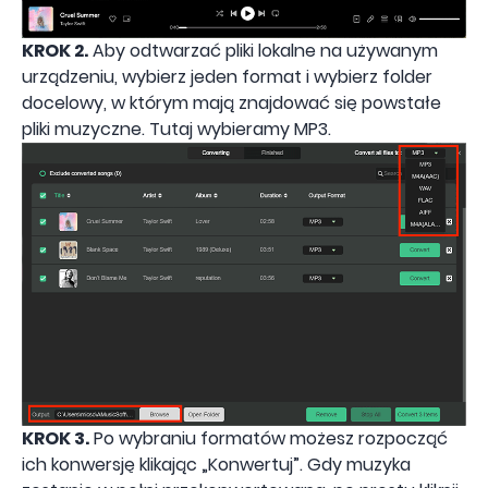
KROK 2.
Aby odtwarzać pliki lokalne na używanym
urządzeniu, wybierz jeden format i wybierz folder
docelowy, w którym mają znajdować się powstałe
pliki muzyczne. Tutaj wybieramy MP3.
KROK 3.
Po wybraniu formatów możesz rozpocząć
ich konwersję klikając „Konwertuj”. Gdy muzyka