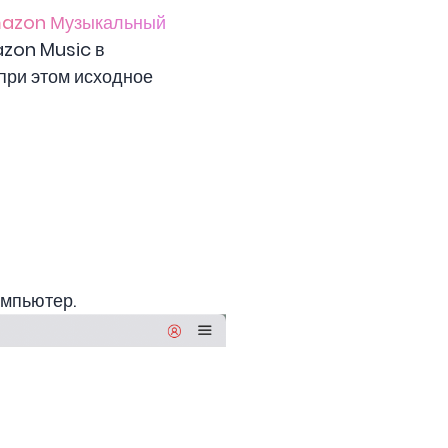
mazon Музыкальный
azon Music в
при этом исходное
омпьютер.