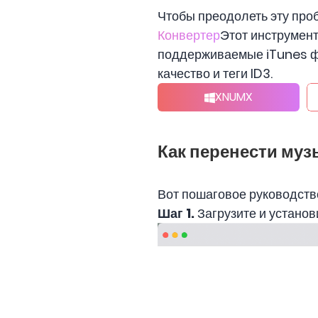
Чтобы преодолеть эту про
Конвертер
Этот инструмент
поддерживаемые iTunes фо
качество и теги ID3.
XNUMX
Как перенести муз
Вот пошаговое руководств
Шаг 1.
Загрузите и устано