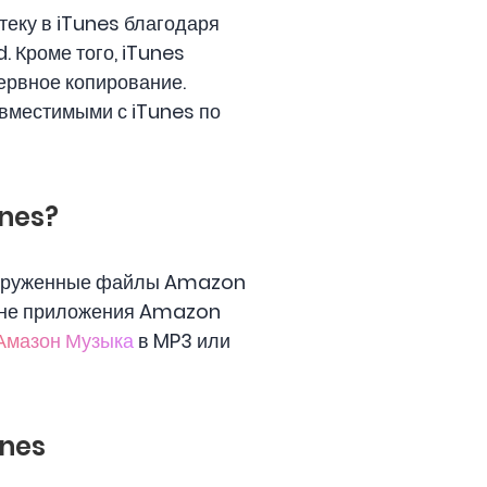
еку в iTunes благодаря
. Кроме того, iTunes
ервное копирование.
вместимыми с iTunes по
unes?
Загруженные файлы Amazon
 вне приложения Amazon
Амазон Музыка
в MP3 или
unes