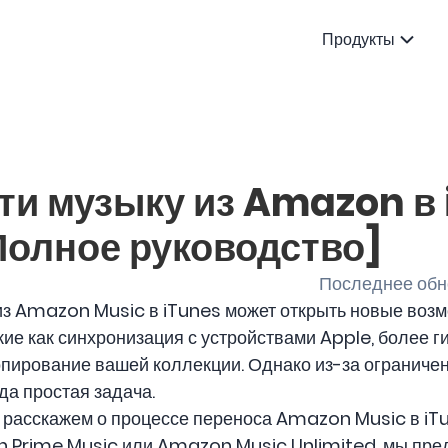
Продукты
ти музыку из Amazon в 
Полное руководство]
Последнее обно
з Amazon Music в iTunes может открыть новые воз
ие как синхронизация с устройствами Apple, более г
опирование вашей коллекции. Однако из-за огранич
да простая задача.
 расскажем о процессе переноса Amazon Music в iTu
n Prime Music или Amazon Music Unlimited, мы пр