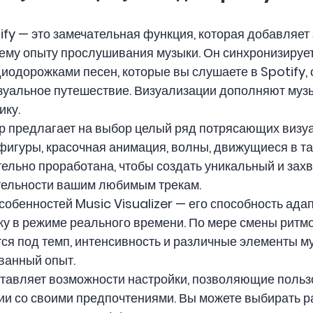
ify — это замечательная функция, которая добавляе
ему опыту прослушивания музыки. Он синхронизируе
иодорожками песен, которые вы слушаете в Spotify,
альное путешествие. Визуализации дополняют музы
ику.
 предлагает на выбор целый ряд потрясающих визуа
гуры, красочная анимация, волны, движущиеся в такт
ельно проработана, чтобы создать уникальный и зах
тельности вашим любимым трекам.
обенностей Music Visualizer — его способность ада
у в режиме реального времени. По мере смены ритм
ся под темп, интенсивность и различные элементы му
ванный опыт.
оставляет возможности настройки, позволяющие поль
вии со своими предпочтениями. Вы можете выбирать 