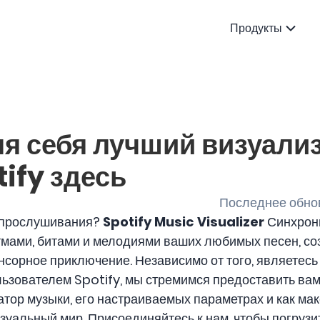
Продукты
ля себя лучший визуали
ify здесь
Последнее обнов
о прослушивания?
Spotify Music Visualizer
Синхрон
мами, битами и мелодиями ваших любимых песен, со
сорное приключение. Независимо от того, являетес
ьзователем Spotify, мы стремимся предоставить ва
затор музыки, его настраиваемых параметрах и как 
зуальный мир. Присоединяйтесь к нам, чтобы погрузить