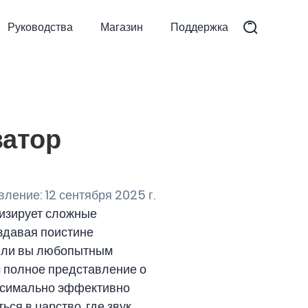
Руководства
Магазин
Поддержка
затор
ление: 12 сентября 2025 г.
изирует сложные
здавая поистине
ь ли вы любопытным
м полное представление о
максимально эффективно
ся в царство, где звук