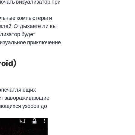
лючать визуализатор при
ольные компьютеры и
елей. Отдыхаете ли вы
ализатор будет
изуальное приключение.
roid)
 впечатляющих
аёт завораживающие
яющихся узоров до