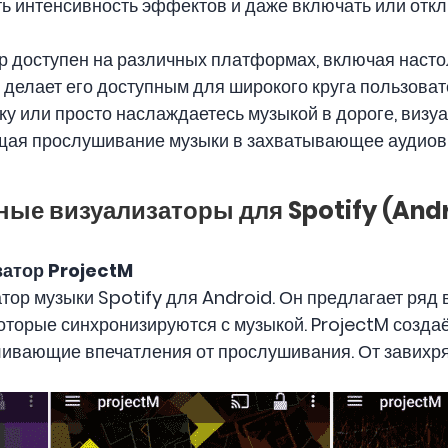
ть интенсивность эффектов и даже включать или отк
 доступен на различных платформах, включая наст
 делает его доступным для широкого круга пользоват
у или просто наслаждаетесь музыкой в ​​дороге, визу
ащая прослушивание музыки в захватывающее аудиов
ные визуализаторы для Spotify (And
затор ProjectM
тор музыки Spotify для Android. Он предлагает ряд
оторые синхронизируются с музыкой. ProjectM созд
ливающие впечатления от прослушивания. От завихр