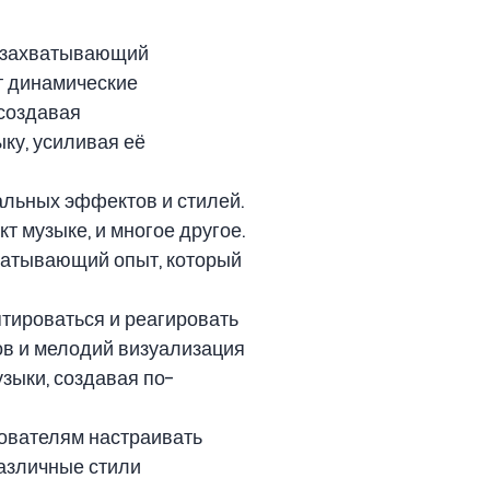
т захватывающий
т динамические
 создавая
ку, усиливая её
льных эффектов и стилей.
 музыке, и многое другое.
ватывающий опыт, который
птироваться и реагировать
ов и мелодий визуализация
зыки, создавая по-
зователям настраивать
различные стили