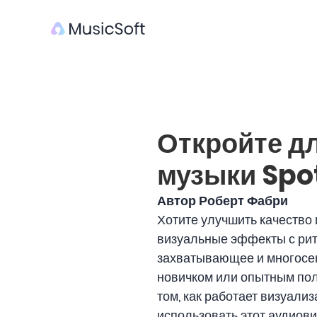
Откройте д
музыки Spot
Автор Роберт Фабри
Хотите улучшить качеств
визуальные эффекты с рит
захватывающее и многосен
новичком или опытным пол
том, как работает визуали
использовать этот аудиови