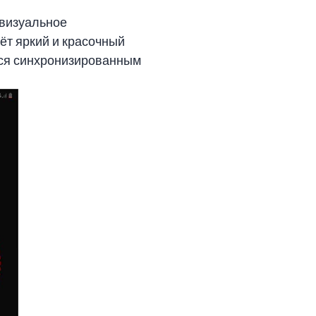
 визуальное
ёт яркий и красочный
ься синхронизированным