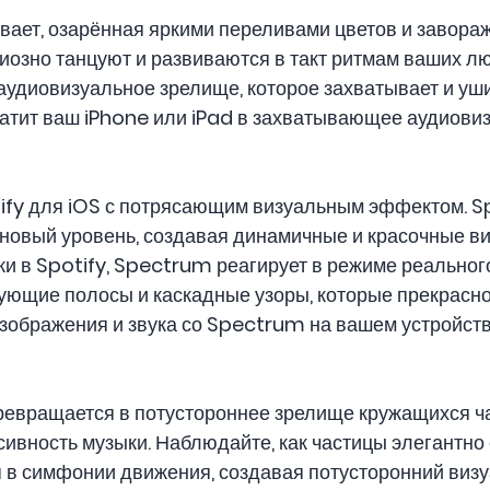
вает, озарённая яркими переливами цветов и завор
озно танцуют и развиваются в такт ритмам ваших лю
диовизуальное зрелище, которое захватывает и уши, 
атит ваш iPhone или iPad в захватывающее аудиови
tify для iOS с потрясающим визуальным эффектом. 
новый уровень, создавая динамичные и красочные ви
и в Spotify, Spectrum реагирует в режиме реальног
ющие полосы и каскадные узоры, которые прекрасно
зображения и звука со Spectrum на вашем устройств
превращается в потустороннее зрелище кружащихся ча
сивность музыки. Наблюдайте, как частицы элегантно
 в симфонии движения, создавая потусторонний виз