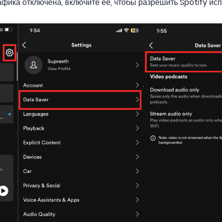
фика отключена, включите ее, чтобы разрешить Spotify ис