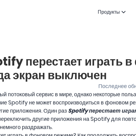
Продукты
tify перестает играть 
гда экран выключен
Последнее обн
ый потоковый сервис в мире, однако некоторые поль
ие Spotify не может воспроизводиться в фоновом ре
гие приложения. Один раз
Spotify перестает игр
переключить другие приложения на Spotify для повт
 немного раздражать.
жет играть в фоновом режиме? Как продолжить воспро