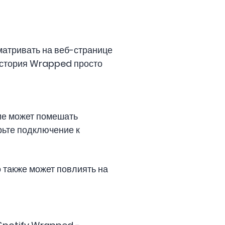
сматривать на веб-странице
 история Wrapped просто
ие может помешать
рьте подключение к
о также может повлиять на