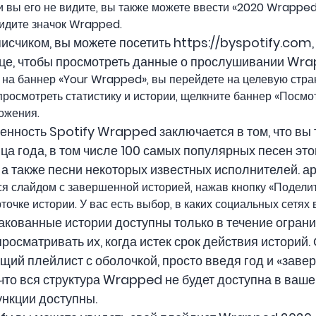
 вы его не видите, вы также можете ввести «2020 Wrapped
видите значок Wrapped.
исчиком, вы можете посетить https://byspotify.com, 
ице, чтобы просмотреть данные о прослушивании Wra
е на баннер «Your Wrapped», вы перейдете на целевую ст
просмотреть статистику и истории, щелкните баннер «Посмо
ложения.
енность Spotify Wrapped заключается в том, что вы 
а года, в том числе 100 самых популярных песен это
 а также песни некоторых известных исполнителей. ар
я слайдом с завершенной историей, нажав кнопку «Поделит
точке истории. У вас есть выбор, в каких социальных сетях 
акованные истории доступны только в течение огранич
росматривать их, когда истек срок действия историй
ий плейлист с оболочкой, просто введя год и «заверн
, что вся структура Wrapped не будет доступна в ваш
ункции доступны.