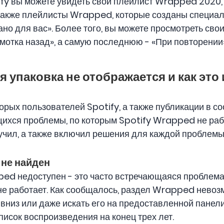
ify вы можете увидеть свой плейлист Wrapped 2020,
 также плейлисты Wrapped, которые созданы специаль
но для вас». Более того, вы можете просмотреть св
мотка назад», а самую последнюю - «При повторении»
я упаковка не отображается и как это
орых пользователей Spotify, а также публикации в со
щихся проблемы, по которым Spotify Wrapped не раб
чил, а также включил решения для каждой проблемы
 не найден
ped недоступен - это часто встречающаяся проблема 
е работает. Как сообщалось, раздел Wrapped невозм
низ или даже искать его на предоставленной панели 
 список воспроизведения на конец трех лет.