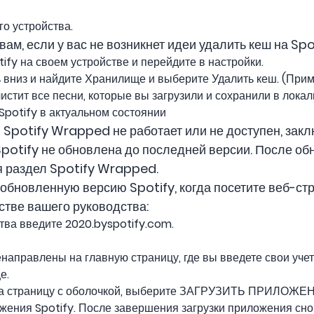
го устройства.
вам, если у вас не возникнет идеи удалить кеш на Spot
ify на своем устройстве и перейдите в настройки.
вниз и найдите Хранилище и выберите Удалить кеш. (Приме
чистит все песни, которые вы загрузили и сохранили в лока
potify в актуальном состоянии
 Spotify Wrapped не работает или не доступен, заклю
potify не обновлена ​​до последней версии. После о
я раздел Spotify Wrapped.
обновленную версию Spotify, когда посетите веб-стр
стве вашего руководства:
тва введите 2020.byspotify.com.
енаправлены на главную страницу, где вы введете свои уче
е.
 на страницу с оболочкой, выберите ЗАГРУЗИТЬ ПРИЛОЖЕН
ения Spotify. После завершения загрузки приложения сно