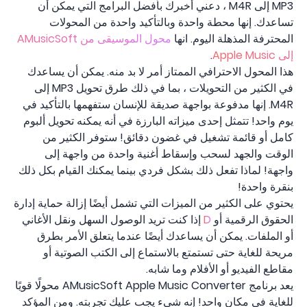
MP3 إلى M4R ، دعني أخبرك بأفضل البرامج التي يمكن أن
تساعدك. إنها محطة واحدة وبالتأكيد واحدة من المحولات
المحترفة المذهلة اليوم. انها
محول الموسيقى من AMusicSoft
إلى Apple Music
.
هذا المحول الاحترافي الممتاز أمر لا بد منه. يمكن أن يساعدك
في الكثير من التحويلات ، بما في ذلك طرق تحويل MP3 إلى
M4R. إنها مدفوعة بواجهة صديقة للإنسان ستفهمها بالتأكيد في
يوم واحد! تتمثل إحدى ميزاته البارزة في أنه يمكنه تحويل ألبوم
كامل أو قائمة تشغيل في غضون دقائق! ستوفر الكثير من
الوقت والجهد لسحب وإسقاط أغنية واحدة من واجهة إلى
واجهة! لماذا تفعل ذلك بشكل فردي بينما يمكنك القيام بكل ذلك
بنقرة واحدة!
يحتوي على الكثير من الميزات التي تشمل أيضًا إزالة حماية إدارة
الحقوق الرقمية أو
D
إذا كنت تريد الوصول السهل ونقل الأغاني
أو الملفات. يمكن أن يساعدك أيضًا عندما يتعلق الأمر بطرق
مريحة للغاية حتى تستمتع بالاستماع إلى الكتب الصوتية أو
مقاطع الفيديو أو الأفلام وما شابه.
يعد برنامج AMusicSoft Apple Music Converter محولًا قويًا
للغاية في مكان واحد! إنه شيء يجب عليك تجربته. ومن المؤكد