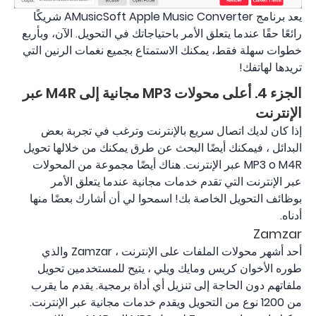
يعد برنامج AMusicSoft Apple Music Converter شريكًا
رائعًا حقًا عندما يتعلق الأمر باحتياجاتك في التحويل. الآن، وبأربع
خطوات سهلة فقط، يمكنك الاستمتاع بجميع نغمات الرنين التي
تريدها لهاتفك!
الجزء 4. أعلى محولات MP3 مجانية إلى M4R عبر
الإنترنت
إذا كان لديك اتصال سريع بالإنترنت وترغب في تجربة بعض
البدائل ، فيمكنك أيضًا البحث عن طرق يمكنك من خلالها تحويل
MP3 o M4R عبر الإنترنت. هناك أيضًا مجموعة من المحولات
عبر الإنترنت التي تقدم خدمات مجانية عندما يتعلق الأمر
بوظائف التحويل الخاصة بك! اسمحوا لي أن أشارك بعضًا منها
أدناه.
Zamzar
أحد أشهر محولات الملفات على الإنترنت ، Zamzar والذي
طوره الأخوان كريس ومايك ويلي ، يتيح للمستخدمين تحويل
ملفاتهم دون الحاجة إلى تنزيل أي أداة برمجية. يقدم ما يقرب
من 1200 نوع من التحويل ويقدم خدمات مجانية عبر الإنترنت.