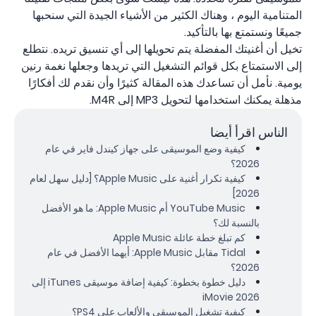
المتنامية اليوم ، وهناك الكثير من الأشياء الجيدة التي سنحبها
جميعًا ونستمتع بها بالتأكيد.
تخيل أن أغنيتك المفضلة يتم تحويلها إلى أي تنسيق تريده. نتطلع
إلى الاستمتاع بكل قوائم التشغيل التي تريدها وجعلها نغمة رنين
يومية. نأمل أن تساعدك هذه المقالة كثيرًا وأن نقدم لك أفكارًا
مذهلة يمكنك استخدامها لتحويل MP3 إلى M4R.
الناس اقرأ أيضا
كيفية وضع الموسيقى على جهاز كيندل فاير في عام
2026؟
كيفية تكرار أغنية على Apple Music؟ [دليل سهل لعام
2026]
YouTube Music أم Apple Music: ما هو الأفضل
بالنسبة لك؟
كم تبلغ خطة عائلة Apple Music
Tidal مقابل Apple Music: أيهما الأفضل في عام
2026؟
دليل خطوة بخطوة: كيفية إضافة موسيقى iTunes إلى
iMovie 2026
كيفية تشغيل الموسيقى والألعاب على PS4؟