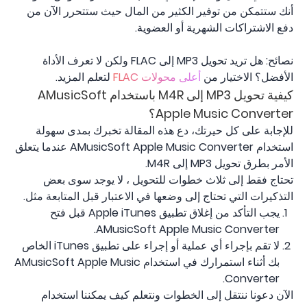
أنك ستتمكن من توفير الكثير من المال حيث ستتحرر الآن من
دفع الاشتراكات الشهرية أو العضوية.
نصائح: هل تريد تحويل MP3 إلى FLAC ولكن لا تعرف الأداة
الأفضل؟ الاختيار من
أعلى محولات FLAC
لتعلم المزيد.
كيفية تحويل MP3 إلى M4R باستخدام AMusicSoft
Apple Music Converter؟
للإجابة على كل حيرتك، دع هذه المقالة تخبرك بمدى سهولة
استخدام AMusicSoft Apple Music Converter عندما يتعلق
الأمر بطرق تحويل MP3 إلى M4R.
تحتاج فقط إلى ثلاث خطوات للتحويل ، لا يوجد سوى بعض
التذكيرات التي تحتاج إلى وضعها في الاعتبار قبل المتابعة مثل.
يجب التأكد من إغلاق تطبيق Apple iTunes قبل فتح
AMusicSoft Apple Music Converter.
لا تقم بإجراء أي عملية أو إجراء على تطبيق iTunes الخاص
بك أثناء استمرارك في استخدام AMusicSoft Apple Music
Converter.
الآن دعونا ننتقل إلى الخطوات ونتعلم كيف يمكننا استخدام