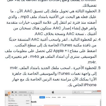
تفضيلاتك.
الخطوة الثالثة هي تحويل ملفك إلى تنسيق AAC. الآن ، ما
عليك فعله هو البحث عن الأغنية بامتداد ملف mp3. ، والذي
أضفته منذ فترة. ثم انتقل إلى علامة التبويب خيارات متقدمة
وانقر فوق إنشاء إصدار AAC. ستكون هناك نسختان من
أغنيتك ، نسخة AAC ونسخة بخلاف AAC.
ثم للخطوة التالية ، انقر واسحب أغنية AAC المنسقة حديثًا
من نافذة مكتبة iTunes الخاصة بك إلى سطح المكتب.
اضغط على مفتاح Apple + i لكي تحصل على معلومات ملف
الموسيقى. سترى أن امتداد الملف هو .m4a ، قم بتغييره إلى
.m4r.
للخطوة الأخيرة ، اسحب ملفك الجديد بامتداد الملف .m4r
إلى واجهة نغمات iTunes والموسيقى الخاصة بك جاهزة
الآن! يمكنك الآن مزامنة نغمة الرنين الخاصة بك مع جهاز
iPhone الخاص بك.