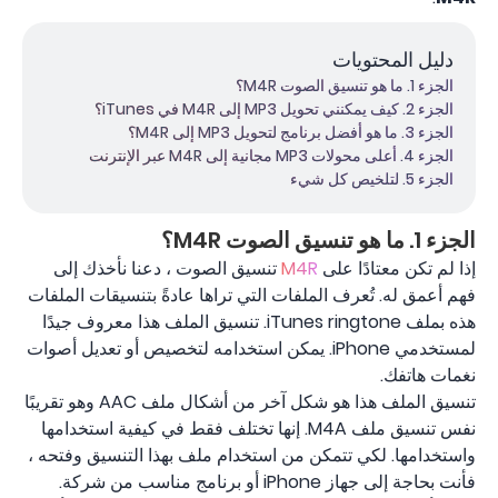
دليل المحتويات
الجزء 1. ما هو تنسيق الصوت M4R؟
الجزء 2. كيف يمكنني تحويل MP3 إلى M4R في iTunes؟
الجزء 3. ما هو أفضل برنامج لتحويل MP3 إلى M4R؟
الجزء 4. أعلى محولات MP3 مجانية إلى M4R عبر الإنترنت
الجزء 5. لتلخيص كل شيء
الجزء 1. ما هو تنسيق الصوت M4R؟
إذا لم تكن معتادًا على
M4R
تنسيق الصوت ، دعنا نأخذك إلى
فهم أعمق له. تُعرف الملفات التي تراها عادةً بتنسيقات الملفات
هذه بملف iTunes ringtone. تنسيق الملف هذا معروف جيدًا
لمستخدمي iPhone. يمكن استخدامه لتخصيص أو تعديل أصوات
نغمات هاتفك.
تنسيق الملف هذا هو شكل آخر من أشكال ملف AAC وهو تقريبًا
نفس تنسيق ملف M4A. إنها تختلف فقط في كيفية استخدامها
واستخدامها. لكي تتمكن من استخدام ملف بهذا التنسيق وفتحه ،
فأنت بحاجة إلى جهاز iPhone أو برنامج مناسب من شركة.