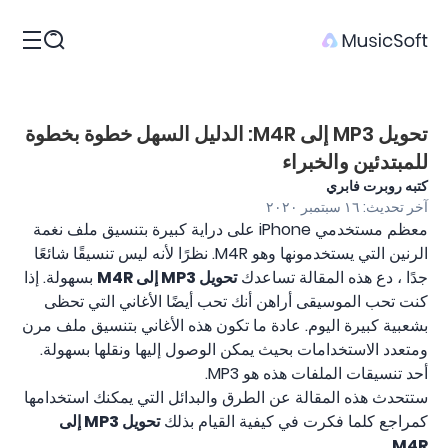
المنتجات
تحويل MP3 إلى M4R: الدليل السهل خطوة بخطوة
للمبتدئين والخبراء
كتبه روبرت فابري
آخر تحديث: ١٦ سبتمبر ٢٠٢٠
معظم مستخدمي iPhone على دراية كبيرة بتنسيق ملف نغمة
الرنين التي يستخدمونها وهو M4R. نظرًا لأنه ليس تنسيقًا شائعًا
جدًا ، دع هذه المقالة تساعدك
تحويل MP3 إلى M4R
بسهولة. إذا
كنت تحب الموسيقى أراهن أنك تحب أيضًا الأغاني التي تحظى
بشعبية كبيرة اليوم. عادة ما تكون هذه الأغاني بتنسيق ملف مرن
ومتعدد الاستخدامات بحيث يمكن الوصول إليها ونقلها بسهولة.
أحد تنسيقات الملفات هذه هو MP3.
ستتحدث هذه المقالة عن الطرق والبدائل التي يمكنك استخدامها
كمراجع كلما فكرت في كيفية القيام بذلك
تحويل MP3 إلى
.
M4R