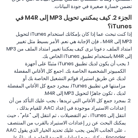
تضمن خسارة صغيرة في جودة البيانات.
الجزء 2. كيف يمكنني تحويل MP3 إلى M4R في
iTunes؟
إذا كنت تبحث عما إذا كان بإمكانك استخدام iTunes لتحويل
MP3 إلى M4R ، فإن الإجابة هي نعم. الأمر بسيط مثل تغيير
امتداد الملف. دعونا نرى كيف يمكننا تغيير امتداد الملف من MP3
إلى M4R باستخدام تطبيق iTunes الخاص بك.
يجب أن يكون لديك تطبيق iTunes مثبتًا على أجهزة
الكمبيوتر الشخصية الخاصة بك. اجمع كل الأغاني المفضلة
لديك عن طريق استيراد قوائم التشغيل الخاصة بك أو
مزامنتها في تطبيق iTunes. بمجرد جمع كل الأغاني المفضلة
لديك ، تكون جاهزًا لتحويل MP3 إلى M4R.
بمجرد جمع كل الأغاني التي تريدها ، يجب عليك التأكد من أن
إعدادات الاستيراد موجودة في إعداد AAC. للقيام بذلك ،
انتقل إلى iTunes ، ثم التفضيلات ، ثم انتقل إلى "عام" ، حيث
يمكنك البحث عن زر إعدادات الاستيراد بالقرب من المنتصف
، على الجانب الأيمن. يجب عليك تحديد الخيار الذي يقول AAC
Encoder. يمكنك وضع إعدادات الجودة الخاصة بك بناءً على