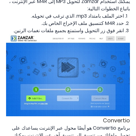
يمكنك استخدام Zamzar لتحويل MP3 إلى M4R عبر الإنترنت ،
باتباع الخطوات التالية:
اختر الملف بامتداد mp3. الذي ترغب في تحويله.
حدد M4R كتنسيق ملف الإخراج الخاص بك.
انقر فوق زر التحويل واستمتع بجميع ملفات نغمات الرنين.
Convertio
برنامج Convertio هو أيضًا محول عبر الإنترنت يساعدك على
تحويل ملفاتك من تنسيق إلى تنسيق آخر عبر الإنترنت. يمكنك