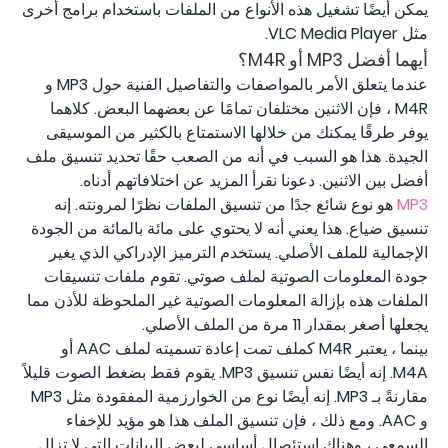
يمكن أيضًا تشغيل هذه الأنواع من الملفات باستخدام برامج أخرى
مثل VLC Media Player.
أيهما أفضل MP3 أو M4R؟
عندما يتعلق الأمر بالمواصفات والتفاصيل الفنية حول MP3 و
M4R ، فإن الاثنين مختلفان تمامًا عن بعضهما البعض. كلاهما
يوفر طرقًا يمكنك من خلالها الاستمتاع بالكثير من الموسيقى
الجيدة. هذا هو السبب في أنه من الصعب حقًا تحديد تنسيق ملف
أفضل بين الاثنين. دعونا نقرأ المزيد عن اختلافاتهم أدناه.
MP3
هو نوع شائع جدًا من تنسيق الملفات نظرًا لمرونته. إنه
تنسيق ضياع. هذا يعني أنه لا يحتوي على مائة بالمائة من الجودة
الإجمالية للملف الأصلي. يستخدم الترميز الإدراكي الذي يغير
جودة المعلومات الصوتية لملف صوتي. تقوم ملفات تنسيقات
الملفات هذه بإزالة المعلومات الصوتية غير الملحوظة للأذن مما
يجعلها أصغر بمقدار 11 مرة من الملف الأصلي.
بينما ، يعتبر M4R كملف تمت إعادة تسميته لملف AAC أو
M4A. إنه أيضًا نفس تنسيق MP3. يقوم فقط بضغط الصوت قليلاً
مقارنةً بـ MP3. إنه أيضًا نوع من الخوارزمية المفقودة مثل MP3
و AAC. ومع ذلك ، فإن تنسيق الملف هذا هو مؤيد للإخفاء
السمعي ، وهناك استئصال أساسي لبعض البيانات التي لا تزال