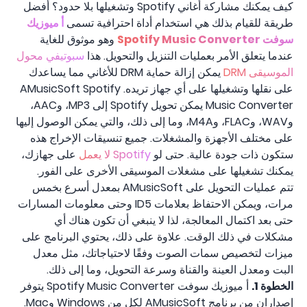
كيف يمكنك مشاركة أغاني Spotify وتشغيلها بلا حدود؟ أفضل
طريقة للقيام بذلك هي استخدام أداة احترافية تسمى
أ ميوزيك
سوفت Spotify Music Converter
وهو موثوق للغاية
عندما يتعلق الأمر بعمليات التنزيل والتحويل. هذا
سبوتيفي محول
الموسيقى DRM
يمكن إزالة حماية DRM للأغاني مما يساعدك
على نقلها وتشغيلها على أي جهاز تريده. AMusicSoft Spotify
Music Converter يمكن تحويل Spotify إلى MP3، وAAC،
وWAV، وFLAC، وM4A، وما إلى ذلك، والتي يمكن الوصول إليها
على مختلف الأجهزة والمشغلات. جميع تنسيقات الإخراج هذه
ستكون ذات جودة عالية. حتى لو
Spotify لا يعمل
على جهازك،
يمكنك تشغيلها على مشغلات الموسيقى الأخرى على الفور.
تتم عمليات التحويل على AMusicSoft بمعدل أسرع بخمس
مرات، ويمكن الاحتفاظ بعلامات ID5 وحتى معلومات المسارات
حتى بعد اكتمال المعالجة، لذا لا ينبغي أن تكون هناك أي
مشكلات في ذلك الوقت. علاوة على ذلك، يحتوي البرنامج على
ميزات لتخصيص سمات الصوت وفقًا لاحتياجاتك، مثل معدل
البت ومعدل العينة والقناة وسرعة التحويل، وما إلى ذلك.
الخطوة 1.
أ ميوزيك سوفت Spotify Music Converter يتوفر
إصداران من برنامج AMusicSoft لكل من Windows وMac.