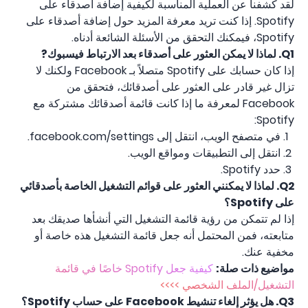
لقد كشفنا عن العملية المناسبة لكيفية إضافة أصدقاء على
Spotify. إذا كنت تريد معرفة المزيد حول إضافة أصدقاء على
Spotify، فيمكنك التحقق من الأسئلة الشائعة أدناه.
Q1.
لماذا لا يمكن العثور على أصدقاء بعد الارتباط
فيسبوك
?
إذا كان حسابك على Spotify متصلاً بـ Facebook ولكنك لا
تزال غير قادر على العثور على أصدقائك، فتحقق من
Facebook لمعرفة ما إذا كانت قائمة أصدقائك مشتركة مع
Spotify:
في متصفح الويب، انتقل إلى facebook.com/settings.
انتقل إلى التطبيقات ومواقع الويب.
حدد Spotify.
Q2.
لماذا لا يمكنني العثور على قوائم التشغيل الخاصة بأصدقائي
على Spotify؟
إذا لم تتمكن من رؤية قائمة التشغيل التي أنشأها صديقك بعد
متابعته، فمن المحتمل أنه جعل قائمة التشغيل هذه خاصة أو
مخفية عنك.
مواضيع ذات صلة:
كيفية جعل Spotify خاصًا في قائمة
التشغيل/الملف الشخصي >>>>
Q3.
هل يؤثر إلغاء تنشيط Facebook على حساب Spotify؟