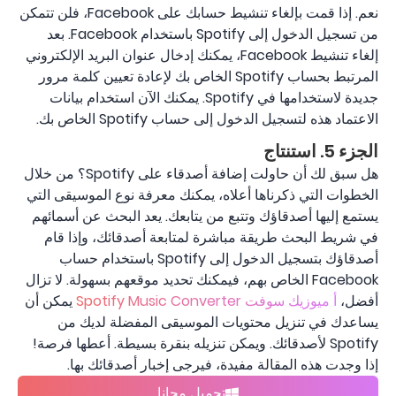
نعم. إذا قمت بإلغاء تنشيط حسابك على Facebook، فلن تتمكن
من تسجيل الدخول إلى Spotify باستخدام Facebook. بعد
إلغاء تنشيط Facebook، يمكنك إدخال عنوان البريد الإلكتروني
المرتبط بحساب Spotify الخاص بك لإعادة تعيين كلمة مرور
جديدة لاستخدامها في Spotify. يمكنك الآن استخدام بيانات
الاعتماد هذه لتسجيل الدخول إلى حساب Spotify الخاص بك.
الجزء 5. استنتاج
هل سبق لك أن حاولت إضافة أصدقاء على Spotify؟ من خلال
الخطوات التي ذكرناها أعلاه، يمكنك معرفة نوع الموسيقى التي
يستمع إليها أصدقاؤك وتتبع من يتابعك. يعد البحث عن أسمائهم
في شريط البحث طريقة مباشرة لمتابعة أصدقائك، وإذا قام
أصدقاؤك بتسجيل الدخول إلى Spotify باستخدام حساب
Facebook الخاص بهم، فيمكنك تحديد موقعهم بسهولة. لا تزال
أفضل،
أ ميوزيك سوفت Spotify Music Converter
يمكن أن
يساعدك في تنزيل محتويات الموسيقى المفضلة لديك من
Spotify لأصدقائك. ويمكن تنزيله بنقرة بسيطة. أعطها فرصة!
إذا وجدت هذه المقالة مفيدة، فيرجى إخبار أصدقائك بها.
تحميل مجانا