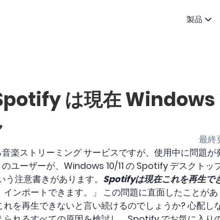
製品
potify は現在 Windo
ん
最終更
気のある音楽ストリーミング サービスですが、使用中に問題
くのユーザーが、Windows 10/11 の Spotify デス
という注意書きがあります。
Spotifyは現在これを再生
、インポートできます。」 この問題に直面したことがあ
点ではこれを再生できないと言い続けるのでしょうか? 心配
られるすべての原因を検討し、Spotify でお気に入