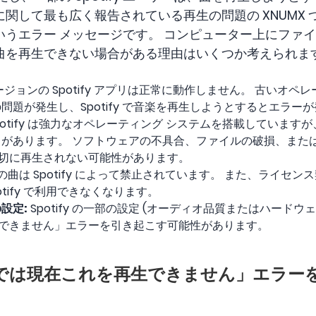
リに関して最も広く報告されている再生の問題の XNUMX つは
いうエラー メッセージです。 コンピューター上にファ
y で曲を再生できない場合がある理由はいくつか考えられ
ジョンの Spotify アプリは正常に動作しません。 古いオペ
問題が発生し、Spotify で音楽を再生しようとするとエラー
potify は強力なオペレーティング システムを搭載していますが、
があります。 ソフトウェアの不具合、ファイルの破損、または
クが適切に再生されない可能性があります。
曲は Spotify によって禁止されています。 また、ライセ
tify で利用できなくなります。
設定:
Spotify の一部の設定 (オーディオ品質またはハードウ
を再生できません」エラーを引き起こす可能性があります。
ify では現在これを再生できません」エラー