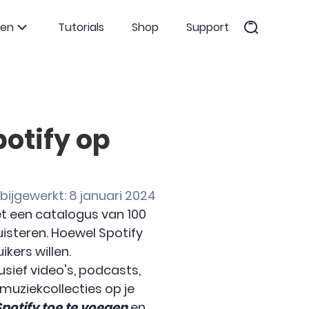
ten
Tutorials
Shop
Support
otify op
bijgewerkt: 8 januari 2024
et een catalogus van 100
isteren. Hoewel Spotify
ikers willen.
sief video's, podcasts,
muziekcollecties op je
otify toe te voegen
en