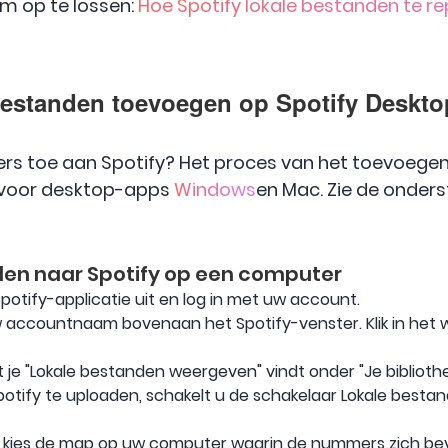
m op te lossen:
Hoe Spotify lokale bestanden te re
 bestanden toevoegen op Spotify Deskt
ers toe aan Spotify? Het proces van het toevoege
jk voor desktop-apps
Windows
en Mac. Zie de onder
den naar Spotify op een computer
otify-applicatie uit en log in met uw account.
n uw accountnaam bovenaan het Spotify-venster. Klik in h
 je "Lokale bestanden weergeven" vindt onder "Je bibliothe
otify te uploaden, schakelt u de schakelaar Lokale besta
en kies de map op uw computer waarin de nummers zich be