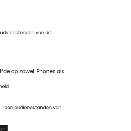
Audiobestanden van dit
fde op zowel iPhones als
meld.
t u Toon audiobestanden van