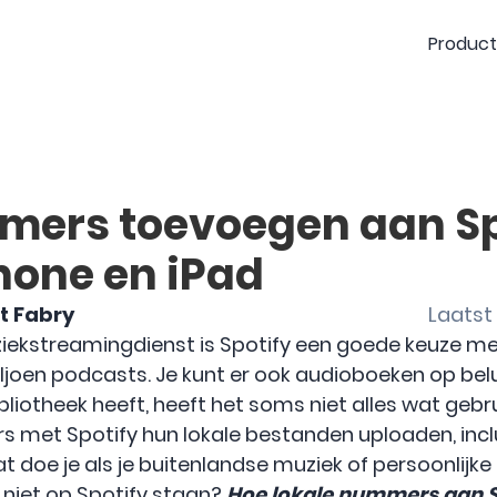
Produc
mers toevoegen aan Sp
hone en iPad
t Fabry
Laatst 
uziekstreamingdienst is Spotify een goede keuze m
joen podcasts. Je kunt er ook audioboeken op belu
ibliotheek heeft, heeft het soms niet alles wat gebru
s met Spotify hun lokale bestanden uploaden, inclu
doe je als je buitenlandse muziek of persoonlijke 
 niet op Spotify staan?
Hoe lokale nummers aan Sp