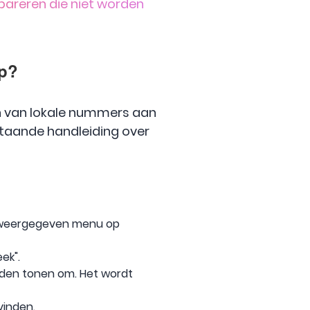
pareren die niet worden
op?
n van lokale nummers aan
staande handleiding over
et weergegeven menu op
ek".
nden tonen om. Het wordt
vinden.