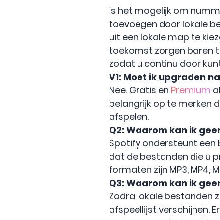
Is het mogelijk om numme
toevoegen door lokale be
uit een lokale map te kie
toekomst zorgen baren ter
zodat u continu door kun
V1: Moet ik upgraden n
Nee. Gratis en
Premium
ab
belangrijk op te merken 
afspelen.
Q2:
Waarom kan ik geen
Spotify ondersteunt een 
dat de bestanden die u 
formaten zijn MP3, MP4, 
Q3:
Waarom kan ik geen
Zodra lokale bestanden zi
afspeellijst verschijnen. 