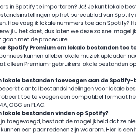
rs in Spotify te importeren? Ja! Je kunt lokale be
standsinstellingen op het bureaublad van Spotify 
zen. Hoe voeg ik lokale nummers toe aan Spotify? H
wijl u het doet, dus laten we deze zo snel mogeli
t gaan met de procedure.
aar Spotify Premium om lokale bestanden toe t
onnees kunnen allebei lokale muziek uploaden naar
dat alleen Premium-gebruikers lokale bestanden o
 lokale bestanden toevoegen aan de Spotify-b
beperkt aantal bestandsindelingen voor lokale bes
probeert toe te voegen een compatibel formaat h
M4A, OGG en FLAC.
 lokale bestanden vinden op Spotify?
jn toegevoegd, bestaat de mogelijkheid dat ze niet
Er kunnen een paar redenen zijn waarom. Hier is een 