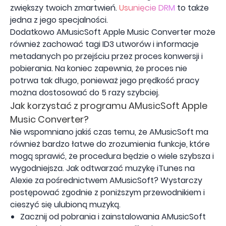
zwiększy twoich zmartwień.
Usunięcie DRM
to także
jedna z jego specjalności.
Dodatkowo AMusicSoft Apple Music Converter może
również zachować tagi ID3 utworów i informacje
metadanych po przejściu przez proces konwersji i
pobierania. Na koniec zapewnia, że ​​proces nie
potrwa tak długo, ponieważ jego prędkość pracy
można dostosować do 5 razy szybciej.
Jak korzystać z programu AMusicSoft Apple
Music Converter?
Nie wspomniano jakiś czas temu, że AMusicSoft ma
również bardzo łatwe do zrozumienia funkcje, które
mogą sprawić, że procedura będzie o wiele szybsza i
wygodniejsza. Jak odtwarzać muzykę iTunes na
Alexie za pośrednictwem AMusicSoft? Wystarczy
postępować zgodnie z poniższym przewodnikiem i
cieszyć się ulubioną muzyką.
Zacznij od pobrania i zainstalowania AMusicSoft