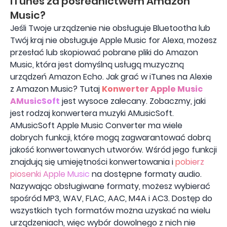
iTunes za pośrednictwem Amazon
Music?
Jeśli Twoje urządzenie nie obsługuje Bluetootha lub
Twój kraj nie obsługuje Apple Music for Alexa, możesz
przesłać lub skopiować pobrane pliki do Amazon
Music, która jest domyślną usługą muzyczną
urządzeń Amazon Echo. Jak grać w iTunes na Alexie
z Amazon Music? Tutaj
Konwerter Apple Music
AMusicSoft
jest wysoce zalecany. Zobaczmy, jaki
jest rodzaj konwertera muzyki AMusicSoft.
AMusicSoft Apple Music Converter ma wiele
dobrych funkcji, które mogą zagwarantować dobrą
jakość konwertowanych utworów. Wśród jego funkcji
znajdują się umiejętności konwertowania i
pobierz
piosenki Apple Music
na dostępne formaty audio.
Nazywając obsługiwane formaty, możesz wybierać
spośród MP3, WAV, FLAC, AAC, M4A i AC3. Dostęp do
wszystkich tych formatów można uzyskać na wielu
urządzeniach, więc wybór dowolnego z nich nie