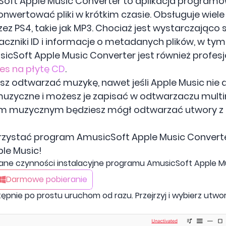
cSoft Apple Music Converter to aplikacja program
konwertować pliki w krótkim czasie. Obsługuje wie
ez PS4, takie jak MP3. Chociaż jest wystarczająco 
czniki ID i informacje o metadanych plików, w tym 
icSoft Apple Music Converter jest również profe
es na płytę CD
.
esz odtwarzać muzykę, nawet jeśli Apple Music nie 
muzyczne i możesz je zapisać w odtwarzaczu multi
muzycznym będziesz mógł odtwarzać utwory z iT
rzystać program AmusicSoft Apple Music Converte
le Music!
ne czynności instalacyjne programu AmusicSoft Apple Mu
Darmowe pobieranie
stępnie po prostu uruchom od razu. Przejrzyj i wybierz utw