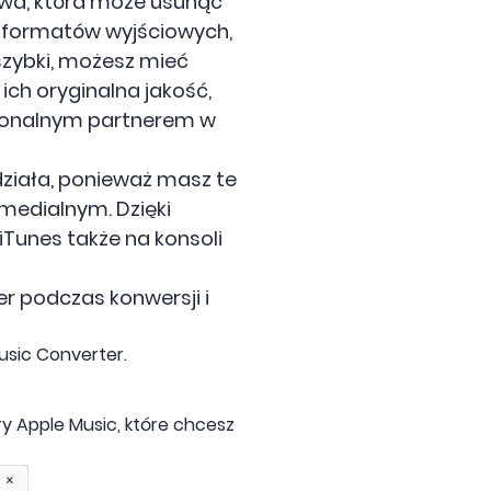
owa, która może usunąć
le formatów wyjściowych,
szybki, możesz mieć
ich oryginalna jakość,
sjonalnym partnerem w
działa, ponieważ masz te
medialnym. Dzięki
unes także na konsoli
r podczas konwersji i
sic Converter.
ory Apple Music, które chcesz