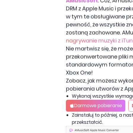
AMusicSoft
. Cóż, Amusi
DRM z Apple Music i prze
w tym te obsługiwane prz
pewność, że wszystkie zna
zostaną zachowane. AMus
nagrywanie muzyki z iTun
Nie martwisz się, że moż
przekonwertowane pliki 
standardowym formatom 
Xbox One!
Zobacz, jak możesz wyko
pobierania utworów z App
Wykonaj wszystkie wymaga
Darmowe pobieranie
Zainstaluj to później, a na
przekształcić.