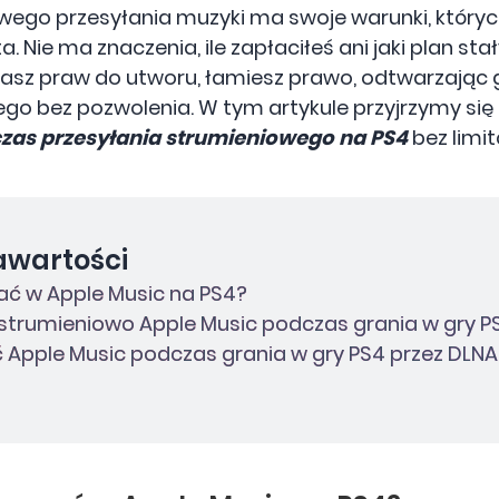
wego przesyłania muzyki ma swoje warunki, który
Nie ma znaczenia, ile zapłaciłeś ani jaki plan stał
masz praw do utworu, łamiesz prawo, odtwarzając 
ego bez pozwolenia. W tym artykule przyjrzymy s
zas przesyłania strumieniowego na PS4
bez limit
awartości
ać w Apple Music na PS4?
 strumieniowo Apple Music podczas grania w gry P
 Apple Music podczas grania w gry PS4 przez DLNA