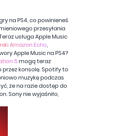
gry na PS4, co powinieneś
rumieniowego przesyłania
 Teraz usługa Apple Music
niki Amazon Echo
,
utwory Apple Music na PS4?
ation 5
mogą teraz
przez konsolę. Spotify to
mieniowo muzykę podczas
yć, że na razie dostęp do
on. Sony nie wyjaśniło,