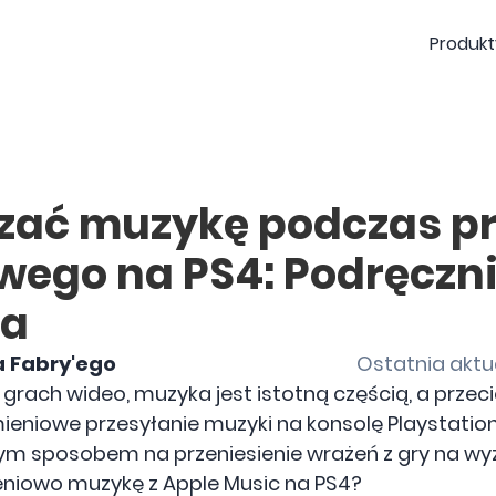
Produkt
zać muzykę podczas pr
wego na PS4: Podręczn
ka
a Fabry'ego
Ostatnia aktua
 grach wideo, muzyka jest istotną częścią, a przec
ieniowe przesyłanie muzyki na konsolę Playstatio
m sposobem na przeniesienie wrażeń z gry na wyższ
eniowo muzykę z Apple Music na PS4?