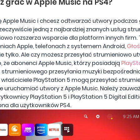
sz grać w Apple Music na PS4?
ję Apple Music i chcesz odtwarzać utwory podczas 
 rzeczywiście jedną z najbardziej znanych usług st
niowo rozszerza wsparcie dla platform innych firm.
eniach Apple, telefonach z systemem Android,
Głoś
 nie tylko. Ale czy możesz przesyłać strumieniowo 
, że abonenci Apple Music, którzy posiadają
PlaySt
 strumieniowego przesyłania muzyki bezpośrednio 
rej właściciele PlayStation 5 mogą przesyłać stru
że uruchamiać utwory z Apple Music. Należy zauważ
tkownicy PlayStation 5 i PlayStation 5 Digital Editi
pna dla użytkowników PS4.