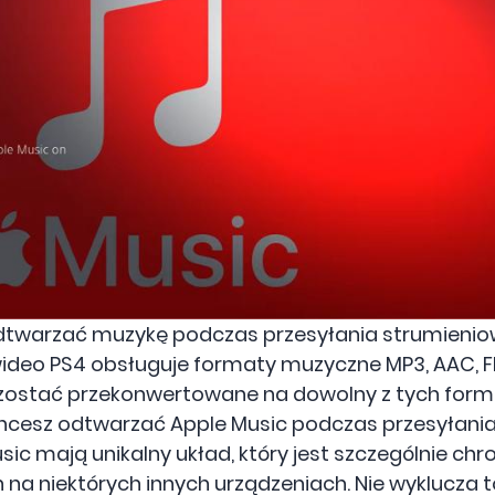
dtwarzać muzykę podczas przesyłania strumieni
 wideo PS4 obsługuje formaty muzyczne MP3, AAC, F
 zostać przekonwertowane na dowolny z tych forma
i chcesz odtwarzać Apple Music podczas przesyłani
ic mają unikalny układ, który jest szczególnie chr
 na niektórych innych urządzeniach. Nie wyklucza t