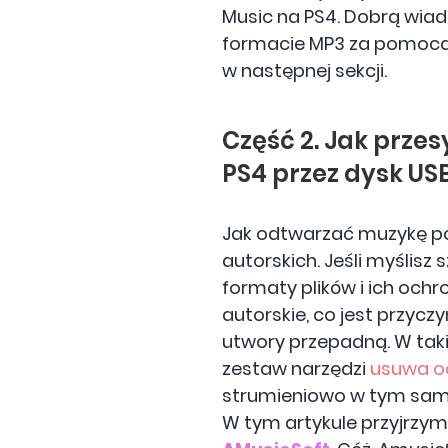
Music na PS4. Dobrą wiad
formacie MP3 za pomocą 
w następnej sekcji.
Część 2. Jak prze
PS4 przez dysk US
Jak odtwarzać muzykę po
autorskich. Jeśli myślisz
formaty plików i ich och
autorskie, co jest przycz
utwory przepadną. W tak
zestaw narzędzi
usuwa o
strumieniowo w tym sam
W tym artykule przyjrzymy