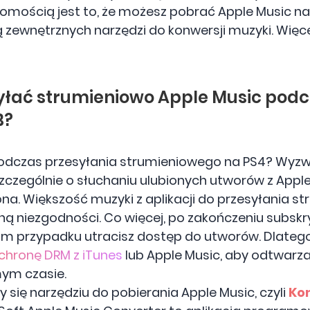
omością jest to, że możesz pobrać Apple Music na
zewnętrznych narzędzi do konwersji muzyki. Wię
syłać strumieniowo Apple Music podc
B?
dczas przesyłania strumieniowego na PS4? Wyzwa
 szczególnie o słuchaniu ulubionych utworów z Apple
rona. Większość muzyki z aplikacji do przesyłania
yną niezgodności. Co więcej, po zakończeniu subsk
im przypadku utracisz dostęp do utworów. Dlatego
chronę DRM z iTunes
lub Apple Music, aby odtwarza
ym czasie.
 się narzędziu do pobierania Apple Music, czyli
Ko