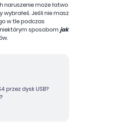
ch naruszenie może łatwo
y wybrałeś. Jeśli nie masz
go w tle podczas
ię niektórym sposobom
jak
ów.
S4 przez dysk USB?
?