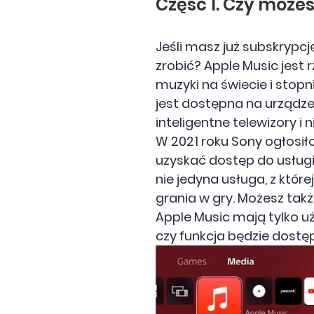
Część 1. Czy może
Jeśli masz już subskrypc
zrobić? Apple Music jest
muzyki na świecie i stop
jest dostępna na urządz
inteligentne telewizory i
W 2021 roku Sony ogłosiło
uzyskać dostęp do usługi
nie jedyna usługa, z któ
grania w gry. Możesz tak
Apple Music mają tylko uży
czy funkcja będzie dostę