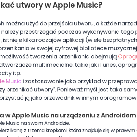
nikać utwory w Apple Music?
rych można użyć do przejścia utworu, a każde narzę
h należy przestrzegać podczas wykonywania tego p
 istnieje kilka rodzajów aplikacji (wiele bezpłatnyc
rzenikania w swojej cyfrowej bibliotece muzyczne
 możliwość tworzenia przenikania obejmują
Oprog
Odtwarzacze multimedialne, takie jak iTunes, opr
ity itp.
le Music
i zastosowanie jako przykład w przeprow
 przenikać utwory”. Ponieważ myśl jest taka sama, j
korzystać ją jako przewodnik w innym oprogramow
ia w Apple Music na urządzeniu z Androidem
ple Music na swoim Androidzie.
ierz ikonę z trzema kropkami, która znajduje się w prawy