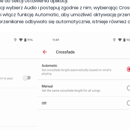
e do sekcji Ustawienia aplikacji.
i wybierz Audio i postępuj zgodnie z nim, wybierając Cros
 włącz funkcję Automatic, aby umożliwić aktywację przeni
 przenikanie odbywało się automatycznie, istnieje również