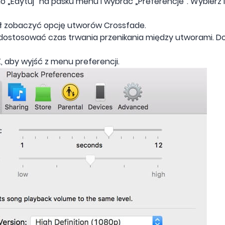
do „Edytuj” na pasku menu i wybrać „Preferencje”. Wybierz
ł zobaczyć opcję utworów Crossfade.
dostosować czas trwania przenikania między utworami. D
, aby wyjść z menu preferencji.