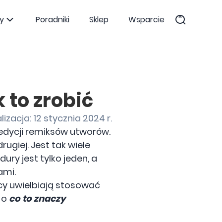
y
Poradniki
Sklep
Wsparcie
 to zrobić
izacja: 12 stycznia 2024 r.
edycji remiksów utworów.
ugiej. Jest tak wiele
ury jest tylko jeden, a
ami.
cy uwielbiają stosować
 o
co to znaczy