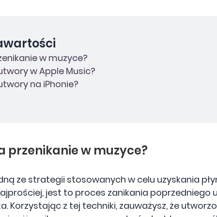
awartości
rzenikanie w muzyce?
 utwory w Apple Music?
 utwory na iPhonie?
za przenikanie w muzyce?
edną ze strategii stosowanych w celu uzyskania pł
jprościej, jest to proces zanikania poprzedniego
 Korzystając z tej techniki, zauważysz, że utworzon