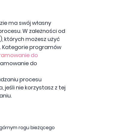
dzie ma swój własny
rocesu. W zależności od
h), których możesz użyć
j. Kategorie programów
ramowanie do
ogramowanie do
adzaniu procesu
eśli nie korzystasz z tej
aniu.
m górnym rogu bieżącego