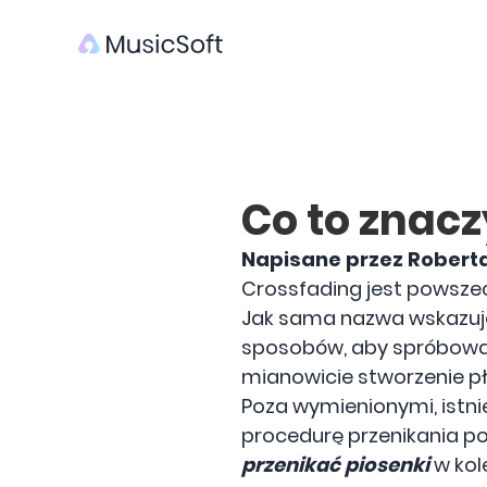
Co to znacz
Napisane przez Robert
Crossfading jest powsze
Jak sama nazwa wskazuje, 
sposobów, aby spróbować, 
mianowicie stworzenie p
Poza wymienionymi, istni
procedurę przenikania p
przenikać piosenki
w kol