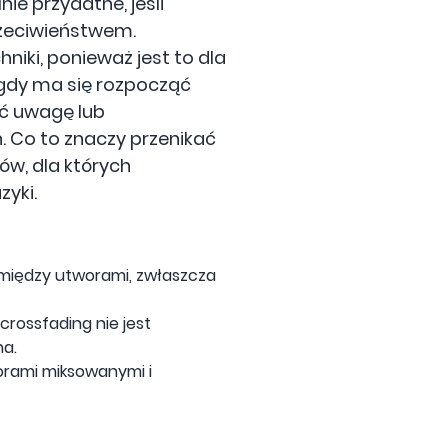
ie przydatne, jeśli
zeciwieństwem.
hniki, ponieważ jest to dla
 gdy ma się rozpocząć
ić uwagę lub
. Co to znaczy przenikać
ów, dla których
yki.
 między utworami, zwłaszcza
crossfading nie jest
na.
orami miksowanymi i