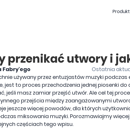
Produkt
y przenikać utwory i jak
a Fabry'ego
Ostatnia aktual
chnie używany przez entuzjastów muzyki podczas 
jest to proces przechodzenia jednej piosenki do dr
jeśli masz zamiar przejść utwór. Ale cel tej proced
łynnego przejścia między zaangażowanymi utwor
eje jeszcze więcej powodów, dla których użytkowni
odczas miksowania muzyki. Porozmawiajmy więcej
ejnych częściach tego wpisu.