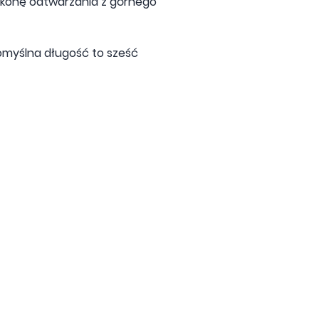
 ikonę odtwarzania z górnego
omyślna długość to sześć