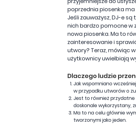
przyjemniejsze do usłysze
poprzednia piosenka ma 
Jeśli zauważysz, DJ-e są t
nich bardzo pomocne w zm
nowa piosenka. Ma to rów
zainteresowanie i sprawi
utwory? Teraz, mówiąc wi
użytkownicy uwielbiają 
Dlaczego ludzie przen
Jak wspomniano wcześniej,
w przypadku utworów o zu
Jest to również przydatne 
doskonale wykorzystany, z
Ma to na celu głównie wy
tworzonymi jako jeden.