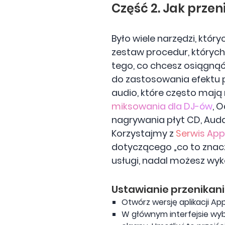
Część 2. Jak prze
Było wiele narzędzi, któ
zestaw procedur, któryc
tego, co chcesz osiągnąć,
do zastosowania efektu p
audio, które często mają
miksowania dla DJ-ów
, 
nagrywania płyt CD, Audac
Korzystajmy z
Serwis App
dotyczącego „co to znaczy
usługi, nadal możesz wy
Ustawianie przenikan
Otwórz wersję aplikacji Ap
W głównym interfejsie wyb