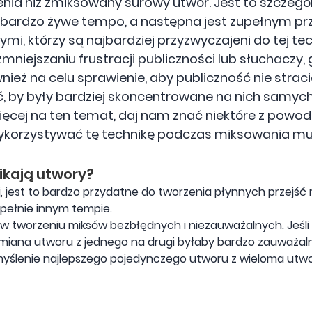
nia niż zmiksowany surowy utwór. Jest to szczególn
bardzo żywe tempo, a następna jest zupełnym pr
ymi, którzy są najbardziej przyzwyczajeni do tej tec
niejszaniu frustracji publiczności lub słuchaczy,
nież na celu sprawienie, aby publiczność nie strac
ć, by były bardziej skoncentrowane na nich samych
ęcej na ten temat, daj nam znać niektóre z powod
wykorzystywać tę technikę podczas miksowania muz
ikają utwory?
 jest to bardzo przydatne do tworzenia płynnych przejść
pełnie innym tempie.
w tworzeniu miksów bezbłędnych i niezauważalnych. Jeśli 
miana utworu z jednego na drugi byłaby bardzo zauważal
myślenie najlepszego pojedynczego utworu z wieloma utw