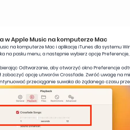
ia w Apple Music na komputerze Mac
usic na komputerze Mac i aplikację iTunes dla systemu Wi
zyka na pasku menu, a następnie wybierz opcję Preferencje
ybierając Odtwarzanie, aby otworzyć okno Preferencje odt
 zobaczyć opcję utworów Crossfade. Zwróć uwagę na mini p
ontynuować przeciąganie suwaka do żądanego czasu przej