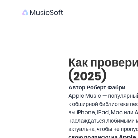
Как провери
(2025)
Автор Роберт Фабри
Apple Music — популярный
к обширной библиотеке пес
вы iPhone, iPad, Mac или 
наслаждаться любимыми ме
актуальна, чтобы не пропу
свою подписку на Apple