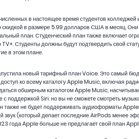
ачисленных в настоящее время студентов колледжей 
 скидкой в ​​размере 5.99 долларов США в месяц. Они 
уальный план. Студенческий план также включает ог
 TV+. Студенты должны будут подтвердить свой стату
ие в этом плане.
запустила новый тарифный план Voice. Это самый б
доступ ко всему каталогу Apple Music, включая ради
ждаться обширным каталогом Apple Music, насчитыв
е с поддержкой Siri. но вы не сможете смотреть музы
Он также не будет поддерживать аудиоформаты Apple
ый звук (который делает последние AirPods менее эф
023 года Apple больше не предлагает свой план Appl