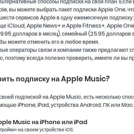
льтернативные способы подписки на свой план. Если 
e, вы можете выбрать пакет подписки Apple One, чт
шести сервисов Apple в одну ежемесячную подписку: 
ще iCloud, Apple News+ и Apple Fitness+. Apple One
19.95 долларов в месяц), семейный (25.95 долларов 
 Вы можете отменить его в любое время.
торые операторы связи и компании также предлагают
c, поэтому всегда полезно проверить, имеете ли вы п
ерить подписку на Apple Music?
своей подпиской на Apple Music, есть несколько спосо
ощью iPhone, iPad, устройства Android, ПК или Mac.
ple Music на iPhone или iPad
ройки» на своем устройстве iOS.