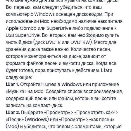
Что мне нужно для записи музыки на компакт-диск?
Во-первых, вам следует убедиться, что ваш
компьютер с Windows оснащен дисководом. При
использовании Mac необходимо наличие накопителя
Apple Combo или SuperDrive либо подключение к
USB SuperDrive. Во-вторых, вам необходимо купить
чистый диск (диск DVD-R или DVD-RW). Место для
хранения диска также важно. Количество песен,
которое может храниться на диске, зависит от
формата файлов песен и емкости диска. Когда все
будет готово, пора приступать к действиям. Шаги
следующие:
Шаг 1.
Откройте iTunes в Windows или приложение
«Музыка» на Mac. Создайте список воспроизведения,
содержащий песни или файлы, которые вы хотите
записать на компакт-диск.
Шаг 2.
Выберите «Просмотр» > «Просмотреть как» >
«Песни» (Windows) или «Просмотр» > «как песни»
(Mac) и убедитесь, что рядом с элементами, которые