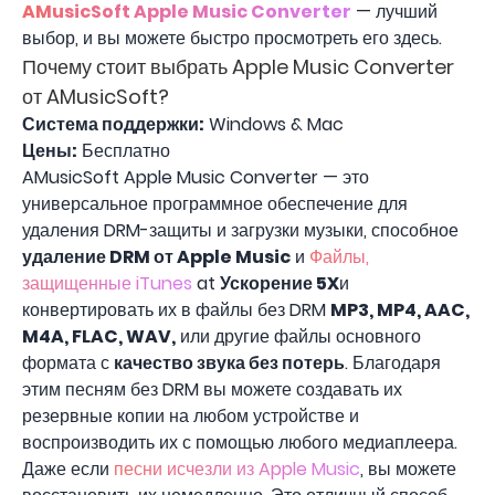
AMusicSoft Apple Music Converter
— лучший
выбор, и вы можете быстро просмотреть его здесь.
Почему стоит выбрать Apple Music Converter
от AMusicSoft?
Система поддержки:
Windows & Mac
Цены:
Бесплатно
AMusicSoft Apple Music Converter — это
универсальное программное обеспечение для
удаления DRM-защиты и загрузки музыки, способное
удаление DRM от Apple Music
и
Файлы,
защищенные iTunes
at
Ускорение 5X
и
конвертировать их в файлы без DRM
MP3, MP4, AAC,
M4A, FLAC, WAV,
или другие файлы основного
формата с
качество звука без потерь
. Благодаря
этим песням без DRM вы можете создавать их
резервные копии на любом устройстве и
воспроизводить их с помощью любого медиаплеера.
Даже если
песни исчезли из Apple Music
, вы можете