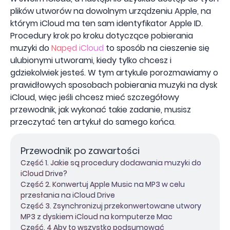
plików utworów na dowolnym urządzeniu Apple, na
którym iCloud ma ten sam identyfikator Apple ID.
Procedury krok po kroku dotyczące pobierania
muzyki do
Napęd iCloud
to sposób na cieszenie się
ulubionymi utworami, kiedy tylko chcesz i
gdziekolwiek jesteś. W tym artykule porozmawiamy o
prawidłowych sposobach pobierania muzyki na dysk
iCloud, więc jeśli chcesz mieć szczegółowy
przewodnik, jak wykonać takie zadanie, musisz
przeczytać ten artykuł do samego końca.
Przewodnik po zawartości
Część 1. Jakie są procedury dodawania muzyki do
iCloud Drive?
Część 2. Konwertuj Apple Music na MP3 w celu
przesłania na iCloud Drive
Część 3. Zsynchronizuj przekonwertowane utwory
MP3 z dyskiem iCloud na komputerze Mac
Część. 4 Aby to wszystko podsumować