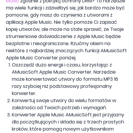
Music
zgodnie z polityką ochrony DRM? To narzędzie
ma wiele funkcji i zdziwiłbyś się, jak bardzo może być
pomocne, gdy masz do czynienia z utworami z
aplikacji Apple Music. Nie tylko pomoże Ci zapisać
kopię utworów, ale może na stałe sprawić, że Twoje
strumieniowe doświadczenie z Apple Music będzie
bezpłatne i nieograniczone. Rzućmy okiem na
niektóre z najbardziej znaczących funkcji AMusicSoft
Apple Music Converter poniżej.
Oszczędź dużo energii i czasu, korzystając z
AMusicSoft Apple Music Converter. Narzędzie
może konwertować utwory do formatu MP3 16
razy szybciej niż podstawowy profesjonalny
konwerter.
Konwertuj swoje utwory do wielu formatów w
zależności od Twoich potrzeb i wymagań.
Konwerter Apple Music AMusicSoft jest przyjazny
dla początkujących i składa się z trzech prostych
kroków, które pomogą nowym użytkownikom