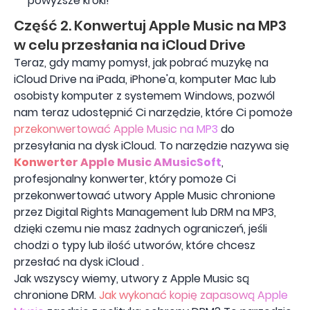
powyższe kroki!
Część 2. Konwertuj Apple Music na MP3
w celu przesłania na iCloud Drive
Teraz, gdy mamy pomysł, jak pobrać muzykę na
iCloud Drive na iPada, iPhone'a, komputer Mac lub
osobisty komputer z systemem Windows, pozwól
nam teraz udostępnić Ci narzędzie, które Ci pomoże
przekonwertować Apple Music na MP3
do
przesyłania na dysk iCloud. To narzędzie nazywa się
Konwerter Apple Music AMusicSoft
,
profesjonalny konwerter, który pomoże Ci
przekonwertować utwory Apple Music chronione
przez Digital Rights Management lub DRM na MP3,
dzięki czemu nie masz żadnych ograniczeń, jeśli
chodzi o typy lub ilość utworów, które chcesz
przesłać na dysk iCloud .
Jak wszyscy wiemy, utwory z Apple Music są
chronione DRM.
Jak wykonać kopię zapasową Apple