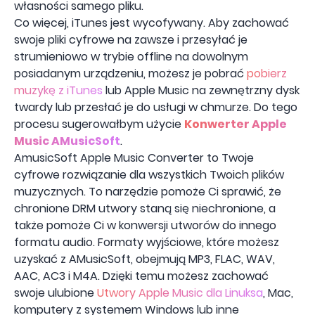
własności samego pliku.
Co więcej, iTunes jest wycofywany. Aby zachować
swoje pliki cyfrowe na zawsze i przesyłać je
strumieniowo w trybie offline na dowolnym
posiadanym urządzeniu, możesz je pobrać
pobierz
muzykę z iTunes
lub Apple Music na zewnętrzny dysk
twardy lub przesłać je do usługi w chmurze. Do tego
procesu sugerowałbym użycie
Konwerter Apple
Music AMusicSoft
.
AmusicSoft Apple Music Converter to Twoje
cyfrowe rozwiązanie dla wszystkich Twoich plików
muzycznych. To narzędzie pomoże Ci sprawić, że
chronione DRM utwory staną się niechronione, a
także pomoże Ci w konwersji utworów do innego
formatu audio. Formaty wyjściowe, które możesz
uzyskać z AMusicSoft, obejmują MP3, FLAC, WAV,
AAC, AC3 i M4A. Dzięki temu możesz zachować
swoje ulubione
Utwory Apple Music dla Linuksa
, Mac,
komputery z systemem Windows lub inne