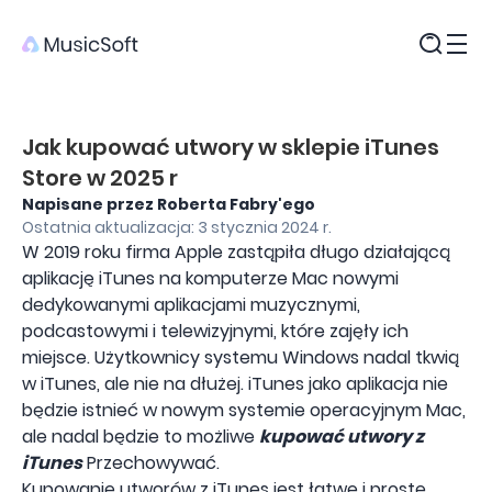
Produkty
Jak kupować utwory w sklepie iTunes
Store w 2025 r
Napisane przez Roberta Fabry'ego
Ostatnia aktualizacja: 3 stycznia 2024 r.
W 2019 roku firma Apple zastąpiła długo działającą
aplikację iTunes na komputerze Mac nowymi
dedykowanymi aplikacjami muzycznymi,
podcastowymi i telewizyjnymi, które zajęły ich
miejsce. Użytkownicy systemu Windows nadal tkwią
w iTunes, ale nie na dłużej. iTunes jako aplikacja nie
będzie istnieć w nowym systemie operacyjnym Mac,
ale nadal będzie to możliwe
kupować utwory z
iTunes
Przechowywać.
Kupowanie utworów z iTunes jest łatwe i proste.