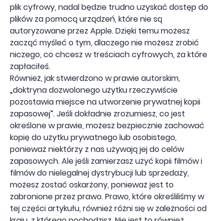
plik cyfrowy, nadal będzie trudno uzyskać dostęp do
plików za pomocą urządzeń, które nie są
autoryzowane przez Apple. Dzięki temu możesz
zacząć myśleć o tym, dlaczego nie możesz zrobić
niczego, co chcesz w treściach cyfrowych, za które
zapłaciłeś.
Również, jak stwierdzono w prawie autorskim,
„doktryna dozwolonego użytku rzeczywiście
pozostawia miejsce na utworzenie prywatnej kopii
zapasowej”. Jeśli dokładnie zrozumiesz, co jest
określone w prawie, możesz bezpiecznie zachować
kopię do użytku prywatnego lub osobistego,
ponieważ niektórzy z nas używają jej do celów
zapasowych. Ale jeśli zamierzasz użyć kopii filmów i
filmów do nielegalnej dystrybucji lub sprzedaży,
możesz zostać oskarżony, ponieważ jest to
zabronione przez prawo. Prawo, które określiliśmy w
tej części artykułu, również różni się w zależności od
kraju, z którego pochodzisz. Nie jest to również