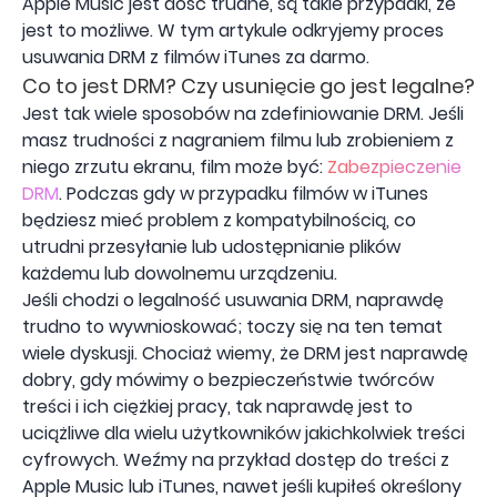
Apple Music jest dość trudne, są takie przypadki, że
jest to możliwe. W tym artykule odkryjemy proces
usuwania DRM z filmów iTunes za darmo.
Co to jest DRM? Czy usunięcie go jest legalne?
Jest tak wiele sposobów na zdefiniowanie DRM. Jeśli
masz trudności z nagraniem filmu lub zrobieniem z
niego zrzutu ekranu, film może być:
Zabezpieczenie
DRM
. Podczas gdy w przypadku filmów w iTunes
będziesz mieć problem z kompatybilnością, co
utrudni przesyłanie lub udostępnianie plików
każdemu lub dowolnemu urządzeniu.
Jeśli chodzi o legalność usuwania DRM, naprawdę
trudno to wywnioskować; toczy się na ten temat
wiele dyskusji. Chociaż wiemy, że DRM jest naprawdę
dobry, gdy mówimy o bezpieczeństwie twórców
treści i ich ciężkiej pracy, tak naprawdę jest to
uciążliwe dla wielu użytkowników jakichkolwiek treści
cyfrowych. Weźmy na przykład dostęp do treści z
Apple Music lub iTunes, nawet jeśli kupiłeś określony