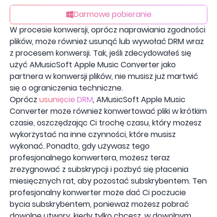
Darmowe pobieranie
W procesie konwersji, oprócz naprawiania zgodności
plików, może również usunąć lub wywołać DRM wraz
z procesem konwersji. Tak, jeśli zdecydowałeś się
użyć AMusicSoft Apple Music Converter jako
partnera w konwersji plików, nie musisz już martwić
się o ograniczenia techniczne.
Oprócz
usunięcie DRM
, AMusicSoft Apple Music
Converter może również konwertować pliki w krótkim
czasie, oszczędzając Ci trochę czasu, który możesz
wykorzystać na inne czynności, które musisz
wykonać. Ponadto, gdy używasz tego
profesjonalnego konwertera, możesz teraz
zrezygnować z subskrypcji i pozbyć się płacenia
miesięcznych rat, aby pozostać subskrybentem. Ten
profesjonalny konwerter może dać Ci poczucie
bycia subskrybentem, ponieważ możesz pobrać
dowolne utwory, kiedy tylko chcesz, w dowolnym