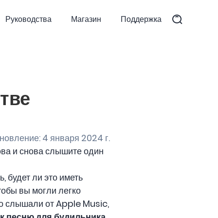
Руководства
Магазин
Поддержка
стве
овление: 4 января 2024 г.
ова и снова слышите один
, будет ли это иметь
тобы вы могли легко
что слышали от Apple Music,
ак песню для будильника
.