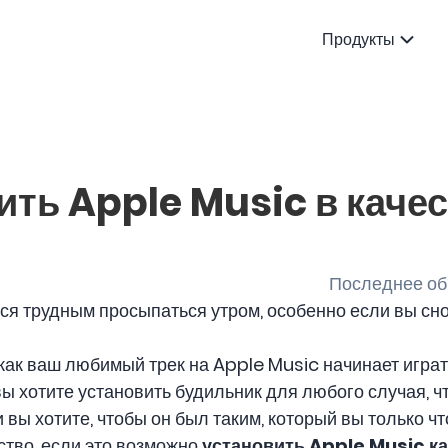
Продукты
ить Apple Music в каче
Последнее обн
ся трудным просыпаться утром, особенно если вы сн
 как ваш любимый трек на Apple Music начинает играть
вы хотите установить будильник для любого случая, ч
 и вы хотите, чтобы он был таким, который вы только 
ство, если это возможно
установить Apple Music к