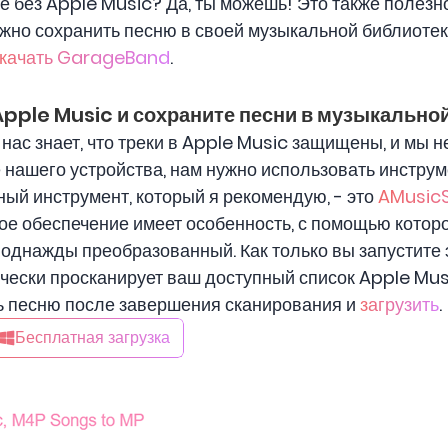
е без Apple Music? Да, ты можешь! Это также полезно
ужно сохранить песню в своей музыкальной библиотек
качать GarageBand
.
 Apple Music и сохраните песни в музыкально
нас знает, что треки в Apple Music защищены, и мы 
 нашего устройства, нам нужно использовать инстру
ый инструмент, который я рекомендую, - это
AMusicS
ное обеспечение имеет особенность, с помощью котор
однажды преобразованный. Как только вы запустите
чески просканирует ваш доступный список Apple Music
ть песню после завершения сканирования и
загрузить
.
Бесплатная загрузка